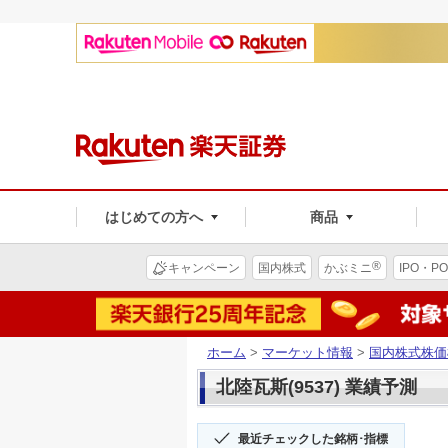
はじめての方へ
商品
®
キャンペーン
国内株式
かぶミニ
IPO・PO
ホーム
>
マーケット情報
>
国内株式株価
北陸瓦斯(9537) 業績予測
最近チェックした銘柄･指標