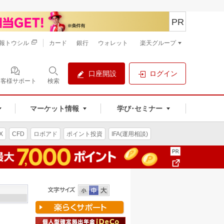
PR
報トウシル
カード
銀行
ウォレット
楽天グループ
口座開設
ログイン
お客様サポート
検索
マーケット情報
学び･セミナー
X
CFD
ロボアド
ポイント投資
IFA(運用相談)