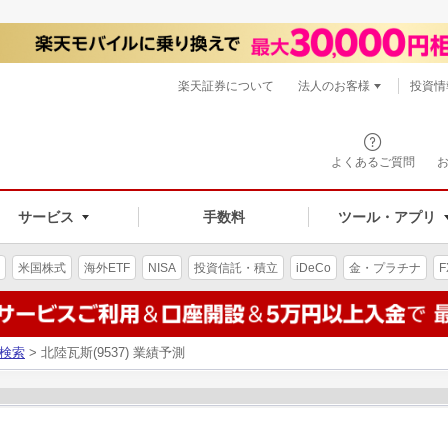
楽天証券について
法人のお客様
投資情
よくあるご質問
サービス
手数料
ツール・アプリ
米国株式
海外ETF
NISA
投資信託・積立
iDeCo
金・プラチナ
F
検索
> 北陸瓦斯(9537) 業績予測