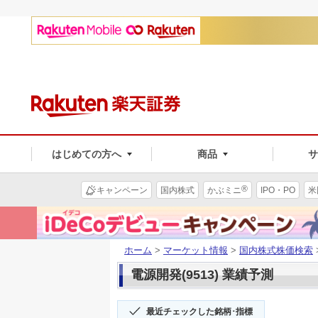
はじめての方へ
商品
®
キャンペーン
国内株式
かぶミニ
IPO・PO
米
ホーム
>
マーケット情報
>
国内株式株価検索
電源開発(9513) 業績予測
最近チェックした銘柄･指標