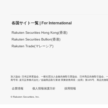
各国サイト一覧 | For International
Rakuten Securities Hong Kong(香港)
Rakuten Securities Bullion(香港)
Rakuten Trade(マレーシア)
加入協会
日本証券業協会
、
一般社団法人金融先物取引業協会
、
日本商品先物取引協会
、
商号等
楽天証券株式会社／金融商品取引業者 関東財務局長（金商）第195号、商品先物
企業情報
個人情報保護方針
採用情報
© Rakuten Securities, Inc.