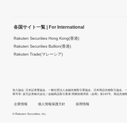
各国サイト一覧 | For International
Rakuten Securities Hong Kong(香港)
Rakuten Securities Bullion(香港)
Rakuten Trade(マレーシア)
加入協会
日本証券業協会
、
一般社団法人金融先物取引業協会
、
日本商品先物取引協会
、
商号等
楽天証券株式会社／金融商品取引業者 関東財務局長（金商）第195号、商品先物
企業情報
個人情報保護方針
採用情報
© Rakuten Securities, Inc.