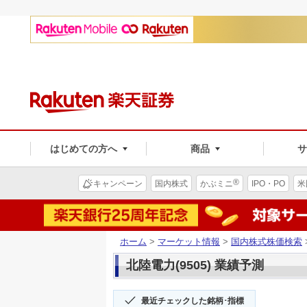
はじめての方へ
商品
®
キャンペーン
国内株式
かぶミニ
IPO・PO
米
ホーム
>
マーケット情報
>
国内株式株価検索
北陸電力(9505) 業績予測
最近チェックした銘柄･指標