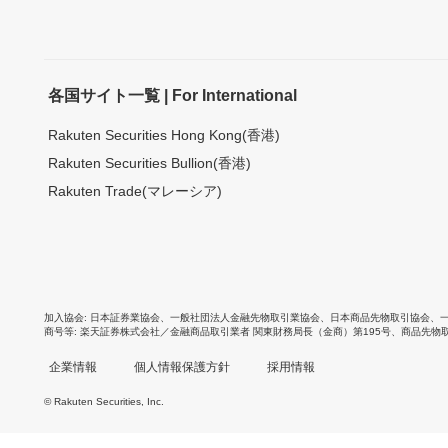
各国サイト一覧 | For International
Rakuten Securities Hong Kong(香港)
Rakuten Securities Bullion(香港)
Rakuten Trade(マレーシア)
加入協会
日本証券業協会
、
一般社団法人金融先物取引業協会
、
日本商品先物取引協会
、
商号等
楽天証券株式会社／金融商品取引業者 関東財務局長（金商）第195号、商品先物
企業情報
個人情報保護方針
採用情報
© Rakuten Securities, Inc.