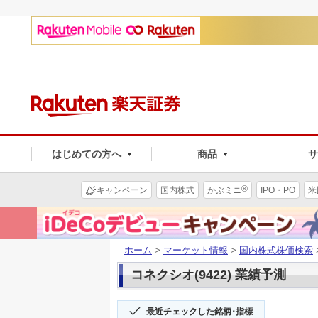
はじめての方へ
商品
®
キャンペーン
国内株式
かぶミニ
IPO・PO
米
ホーム
>
マーケット情報
>
国内株式株価検索
コネクシオ(9422) 業績予測
最近チェックした銘柄･指標