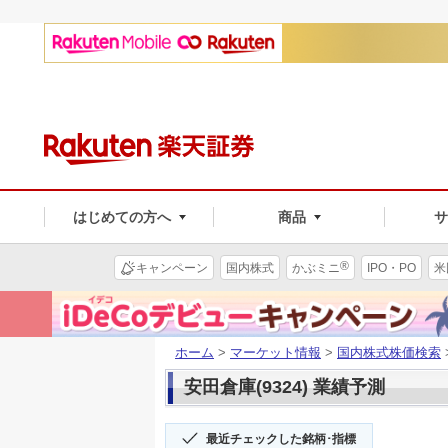
はじめての方へ
商品
®
キャンペーン
国内株式
かぶミニ
IPO・PO
米
ホーム
>
マーケット情報
>
国内株式株価検索
安田倉庫(9324) 業績予測
最近チェックした銘柄･指標