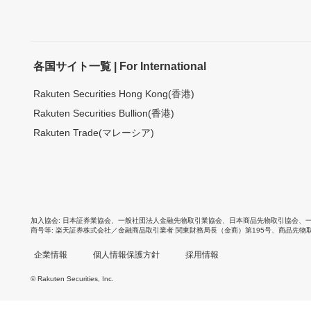
各国サイト一覧 | For International
Rakuten Securities Hong Kong(香港)
Rakuten Securities Bullion(香港)
Rakuten Trade(マレーシア)
加入協会
日本証券業協会
、
一般社団法人金融先物取引業協会
、
日本商品先物取引協会
、
商号等
楽天証券株式会社／金融商品取引業者 関東財務局長（金商）第195号、商品先物
企業情報
個人情報保護方針
採用情報
© Rakuten Securities, Inc.