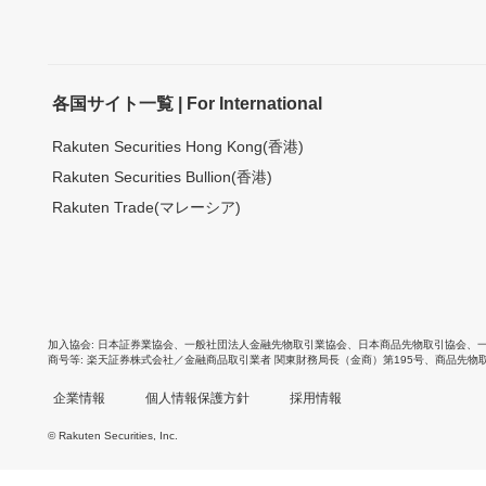
各国サイト一覧 | For International
Rakuten Securities Hong Kong(香港)
Rakuten Securities Bullion(香港)
Rakuten Trade(マレーシア)
加入協会
日本証券業協会
、
一般社団法人金融先物取引業協会
、
日本商品先物取引協会
、
商号等
楽天証券株式会社／金融商品取引業者 関東財務局長（金商）第195号、商品先物
企業情報
個人情報保護方針
採用情報
© Rakuten Securities, Inc.