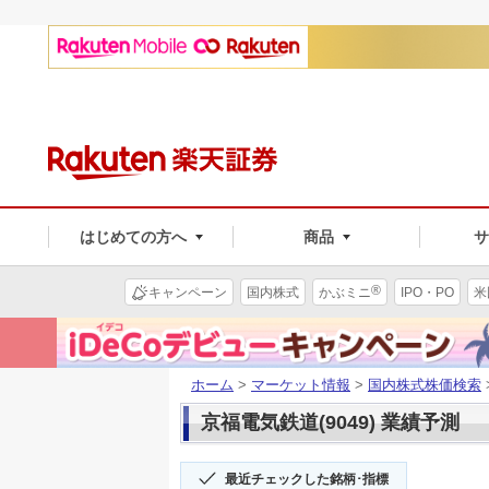
はじめての方へ
商品
®
キャンペーン
国内株式
かぶミニ
IPO・PO
米
ホーム
>
マーケット情報
>
国内株式株価検索
京福電気鉄道(9049) 業績予測
最近チェックした銘柄･指標