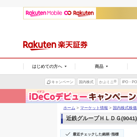
はじめての方へ
商品
®
キャンペーン
国内株式
かぶミニ
IPO・PO
ホーム
>
マーケット情報
>
国内株式株価
近鉄グループＨＬＤＧ(9041
最近チェックした銘柄･指標