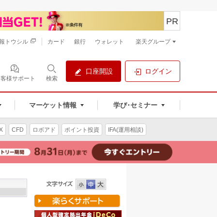
PR
報トウシル
カード
銀行
ウォレット
楽天グループ
口座開設
ログイン
お客様サポート
検索
マーケット情報
学び･セミナー
X
CFD
ロボアド
ポイント投資
IFA(運用相談)