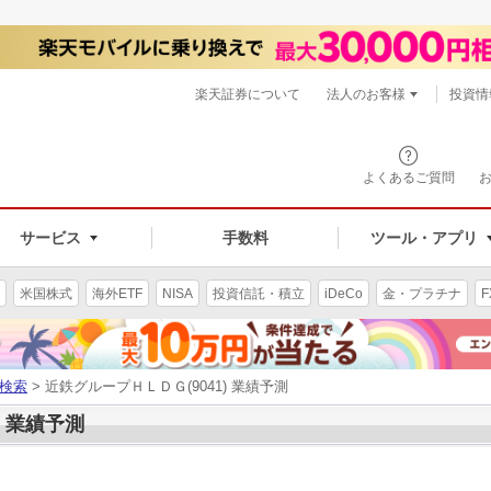
楽天証券について
法人のお客様
投資情
よくあるご質問
サービス
手数料
ツール・アプリ
米国株式
海外ETF
NISA
投資信託・積立
iDeCo
金・プラチナ
F
検索
> 近鉄グループＨＬＤＧ(9041) 業績予測
) 業績予測