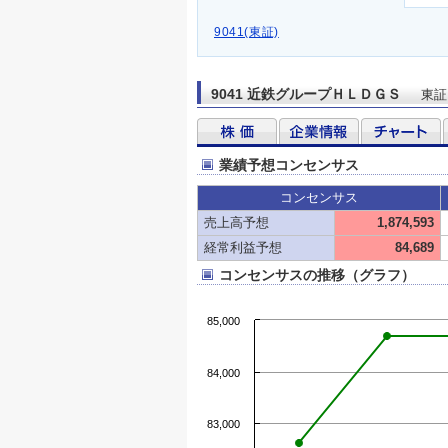
9041(東証)
9041 近鉄グループＨＬＤＧＳ
東証