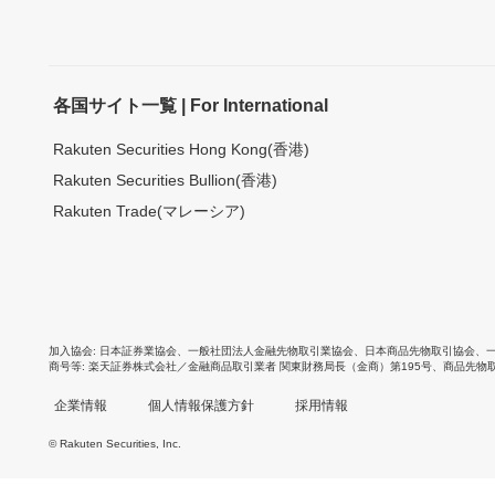
各国サイト一覧 | For International
Rakuten Securities Hong Kong(香港)
Rakuten Securities Bullion(香港)
Rakuten Trade(マレーシア)
加入協会
日本証券業協会
、
一般社団法人金融先物取引業協会
、
日本商品先物取引協会
、
商号等
楽天証券株式会社／金融商品取引業者 関東財務局長（金商）第195号、商品先物
企業情報
個人情報保護方針
採用情報
© Rakuten Securities, Inc.