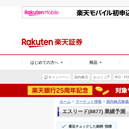
はじめての方へ
商品
®
キャンペーン
国内株式
かぶミニ
IPO・PO
ホーム
>
マーケット情報
>
国内株式株価
エスリード(8877) 業績予測
最近チェックした銘柄･指標