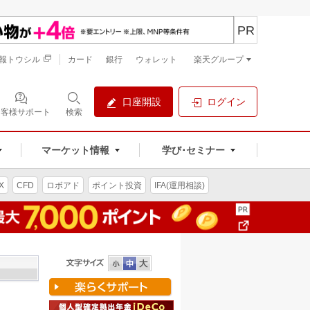
PR
報トウシル
カード
銀行
ウォレット
楽天グループ
口座開設
ログイン
お客様サポート
検索
マーケット情報
学び･セミナー
X
CFD
ロボアド
ポイント投資
IFA(運用相談)