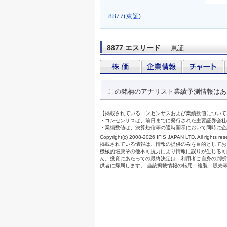
8877(東証)
8877 エスリード
東証