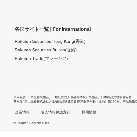
各国サイト一覧 | For International
Rakuten Securities Hong Kong(香港)
Rakuten Securities Bullion(香港)
Rakuten Trade(マレーシア)
加入協会
日本証券業協会
、
一般社団法人金融先物取引業協会
、
日本商品先物取引協会
、
商号等
楽天証券株式会社／金融商品取引業者 関東財務局長（金商）第195号、商品先物
企業情報
個人情報保護方針
採用情報
© Rakuten Securities, Inc.