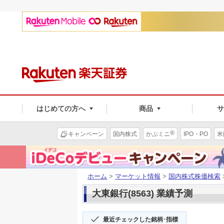
はじめての方へ
商品
®
キャンペーン
国内株式
かぶミニ
IPO・PO
米
ホーム
>
マーケット情報
>
国内株式株価検索
大東銀行(8563) 業績予測
最近チェックした銘柄･指標