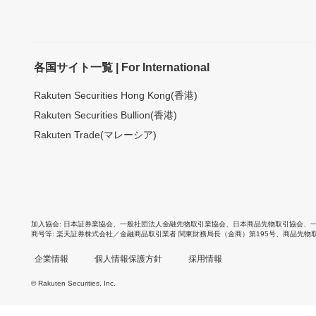
各国サイト一覧 | For International
Rakuten Securities Hong Kong(香港)
Rakuten Securities Bullion(香港)
Rakuten Trade(マレーシア)
加入協会
日本証券業協会
、
一般社団法人金融先物取引業協会
、
日本商品先物取引協会
、
商号等
楽天証券株式会社／金融商品取引業者 関東財務局長（金商）第195号、商品先物
企業情報
個人情報保護方針
採用情報
© Rakuten Securities, Inc.