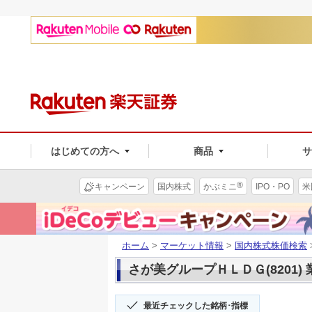
はじめての方へ
商品
®
キャンペーン
国内株式
かぶミニ
IPO・PO
米
ホーム
>
マーケット情報
>
国内株式株価検索
さが美グループＨＬＤＧ(8201)
最近チェックした銘柄･指標