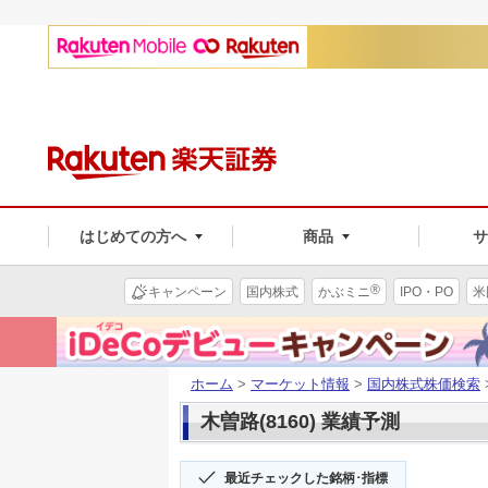
はじめての方へ
商品
®
キャンペーン
国内株式
かぶミニ
IPO・PO
米
ホーム
>
マーケット情報
>
国内株式株価検索
木曽路(8160) 業績予測
最近チェックした銘柄･指標