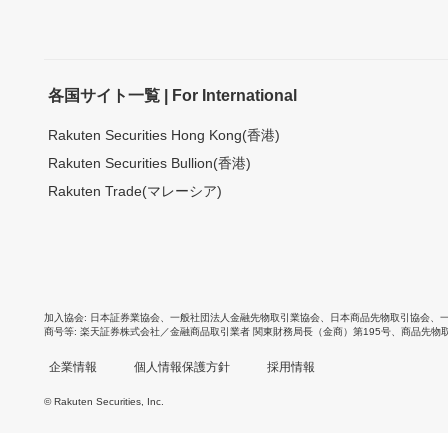
各国サイト一覧 | For International
Rakuten Securities Hong Kong(香港)
Rakuten Securities Bullion(香港)
Rakuten Trade(マレーシア)
加入協会
日本証券業協会
、
一般社団法人金融先物取引業協会
、
日本商品先物取引協会
、
商号等
楽天証券株式会社／金融商品取引業者 関東財務局長（金商）第195号、商品先物
企業情報
個人情報保護方針
採用情報
© Rakuten Securities, Inc.