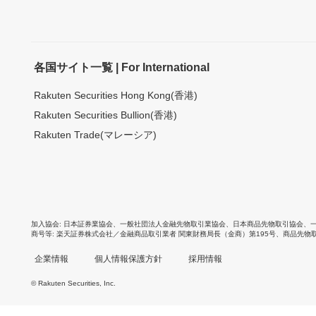
各国サイト一覧 | For International
Rakuten Securities Hong Kong(香港)
Rakuten Securities Bullion(香港)
Rakuten Trade(マレーシア)
加入協会
日本証券業協会
、
一般社団法人金融先物取引業協会
、
日本商品先物取引協会
、
商号等
楽天証券株式会社／金融商品取引業者 関東財務局長（金商）第195号、商品先物
企業情報
個人情報保護方針
採用情報
© Rakuten Securities, Inc.