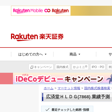
はじめての方へ
商品
®
キャンペーン
国内株式
かぶミニ
IPO・PO
米
ホーム
>
マーケット情報
>
国内株式株価検索
広済堂ＨＬＤＧ(7868) 業績予測
最近チェックした銘柄･指標