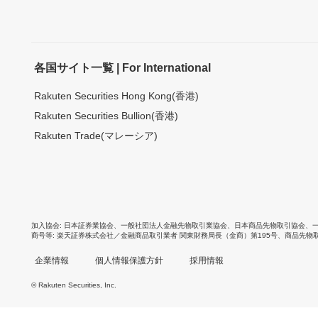
各国サイト一覧 | For International
Rakuten Securities Hong Kong(香港)
Rakuten Securities Bullion(香港)
Rakuten Trade(マレーシア)
加入協会
日本証券業協会
、
一般社団法人金融先物取引業協会
、
日本商品先物取引協会
、
商号等
楽天証券株式会社／金融商品取引業者 関東財務局長（金商）第195号、商品先物
企業情報
個人情報保護方針
採用情報
© Rakuten Securities, Inc.