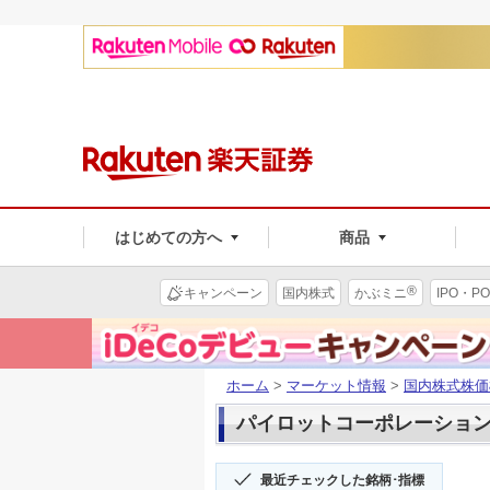
はじめての方へ
商品
®
キャンペーン
国内株式
かぶミニ
IPO・PO
ホーム
>
マーケット情報
>
国内株式株価
パイロットコーポレーション(7
最近チェックした銘柄･指標