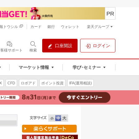
PR
報トウシル
カード
銀行
ウォレット
楽天グループ
口座開設
ログイン
お客様サポート
検索
マーケット情報
学び･セミナー
X
CFD
ロボアド
ポイント投資
IFA(運用相談)