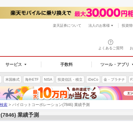
楽天証券について
法人のお客様
投資情
よくあるご質問
サービス
手数料
ツール・アプリ
米国株式
海外ETF
NISA
投資信託・積立
iDeCo
金・プラチナ
F
検索
> パイロットコーポレーション(7846) 業績予測
846) 業績予測