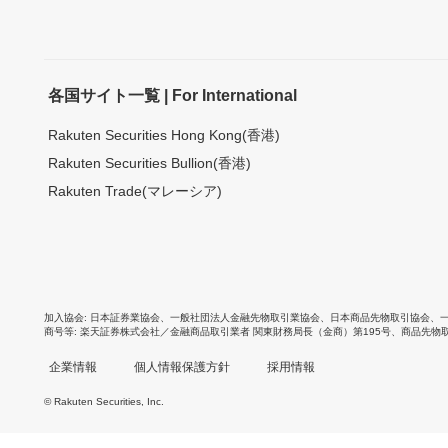
各国サイト一覧 | For International
Rakuten Securities Hong Kong(香港)
Rakuten Securities Bullion(香港)
Rakuten Trade(マレーシア)
加入協会
日本証券業協会
、
一般社団法人金融先物取引業協会
、
日本商品先物取引協会
、
商号等
楽天証券株式会社／金融商品取引業者 関東財務局長（金商）第195号、商品先物
企業情報
個人情報保護方針
採用情報
© Rakuten Securities, Inc.