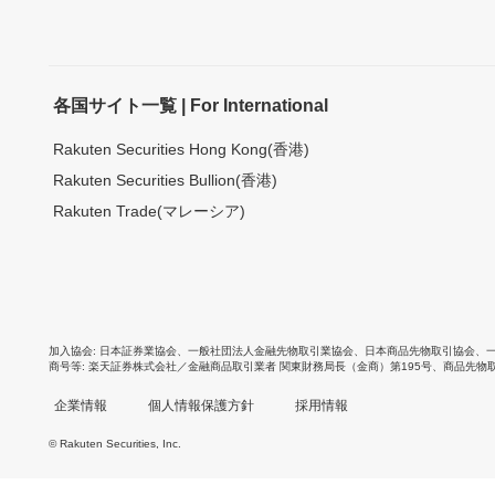
各国サイト一覧 | For International
Rakuten Securities Hong Kong(香港)
Rakuten Securities Bullion(香港)
Rakuten Trade(マレーシア)
加入協会
日本証券業協会
、
一般社団法人金融先物取引業協会
、
日本商品先物取引協会
、
商号等
楽天証券株式会社／金融商品取引業者 関東財務局長（金商）第195号、商品先物
企業情報
個人情報保護方針
採用情報
© Rakuten Securities, Inc.