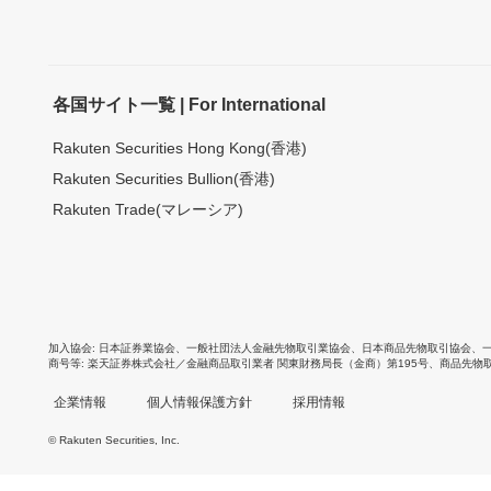
各国サイト一覧 | For International
Rakuten Securities Hong Kong(香港)
Rakuten Securities Bullion(香港)
Rakuten Trade(マレーシア)
加入協会
日本証券業協会
、
一般社団法人金融先物取引業協会
、
日本商品先物取引協会
、
商号等
楽天証券株式会社／金融商品取引業者 関東財務局長（金商）第195号、商品先物
企業情報
個人情報保護方針
採用情報
© Rakuten Securities, Inc.