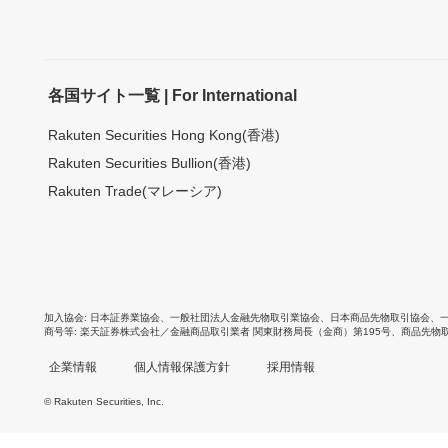
各国サイト一覧 | For International
Rakuten Securities Hong Kong(香港)
Rakuten Securities Bullion(香港)
Rakuten Trade(マレーシア)
加入協会
日本証券業協会
、
一般社団法人金融先物取引業協会
、
日本商品先物取引協会
、
商号等
楽天証券株式会社／金融商品取引業者 関東財務局長（金商）第195号、商品先物
企業情報
個人情報保護方針
採用情報
© Rakuten Securities, Inc.