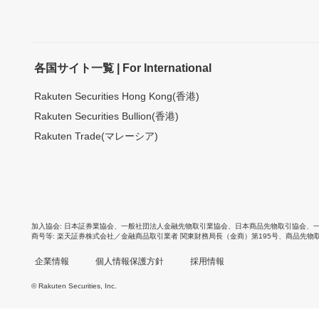
各国サイト一覧 | For International
Rakuten Securities Hong Kong(香港)
Rakuten Securities Bullion(香港)
Rakuten Trade(マレーシア)
加入協会
日本証券業協会
、
一般社団法人金融先物取引業協会
、
日本商品先物取引協会
、
商号等
楽天証券株式会社／金融商品取引業者 関東財務局長（金商）第195号、商品先物
企業情報
個人情報保護方針
採用情報
© Rakuten Securities, Inc.