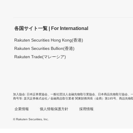
各国サイト一覧 | For International
Rakuten Securities Hong Kong(香港)
Rakuten Securities Bullion(香港)
Rakuten Trade(マレーシア)
加入協会
日本証券業協会
、
一般社団法人金融先物取引業協会
、
日本商品先物取引協会
、
商号等
楽天証券株式会社／金融商品取引業者 関東財務局長（金商）第195号、商品先物
企業情報
個人情報保護方針
採用情報
© Rakuten Securities, Inc.