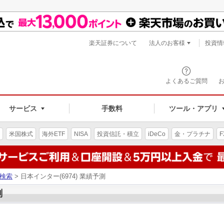
楽天証券について
法人のお客様
投資情
よくあるご質問
サービス
手数料
ツール・アプリ
米国株式
海外ETF
NISA
投資信託・積立
iDeCo
金・プラチナ
F
検索
> 日本インター(6974) 業績予測
測