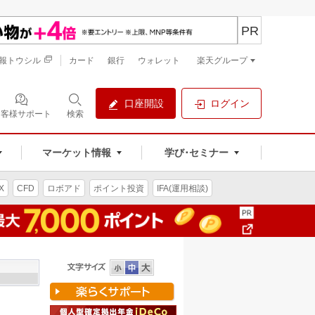
PR
報トウシル
カード
銀行
ウォレット
楽天グループ
口座開設
ログイン
お客様サポート
検索
マーケット情報
学び･セミナー
X
CFD
ロボアド
ポイント投資
IFA(運用相談)