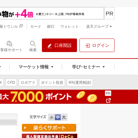
PR
報トウシル
カード
銀行
ウォレット
楽天グループ
口座開設
ログイン
お客様サポート
検索
マーケット情報
学び･セミナー
X
CFD
ロボアド
ポイント投資
IFA(運用相談)