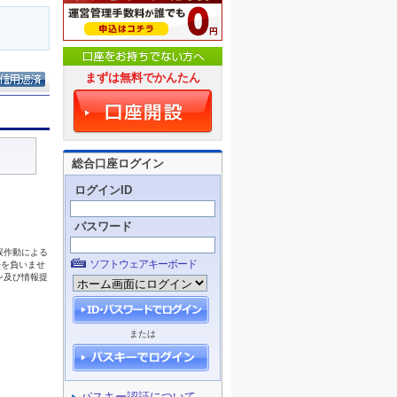
まずは無料でかんたん
総合口座ログイン
ログインID
パスワード
ソフトウェアキーボード
または
パスキー認証について