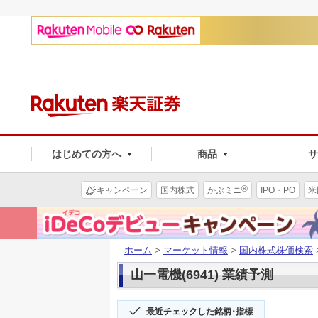
はじめての方へ
商品
®
キャンペーン
国内株式
かぶミニ
IPO・PO
米
ホーム
>
マーケット情報
>
国内株式株価検索
山一電機(6941) 業績予測
最近チェックした銘柄･指標