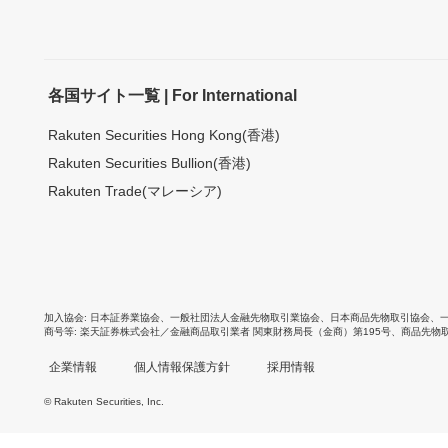
各国サイト一覧 | For International
Rakuten Securities Hong Kong(香港)
Rakuten Securities Bullion(香港)
Rakuten Trade(マレーシア)
加入協会
日本証券業協会
、
一般社団法人金融先物取引業協会
、
日本商品先物取引協会
、
商号等
楽天証券株式会社／金融商品取引業者 関東財務局長（金商）第195号、商品先物
企業情報
個人情報保護方針
採用情報
© Rakuten Securities, Inc.