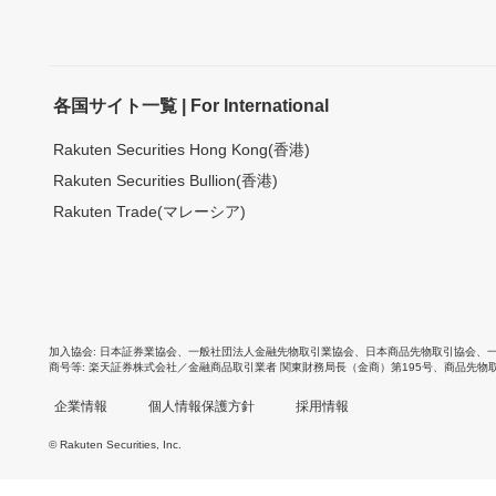
各国サイト一覧 | For International
Rakuten Securities Hong Kong(香港)
Rakuten Securities Bullion(香港)
Rakuten Trade(マレーシア)
加入協会
日本証券業協会
、
一般社団法人金融先物取引業協会
、
日本商品先物取引協会
、
商号等
楽天証券株式会社／金融商品取引業者 関東財務局長（金商）第195号、商品先物
企業情報
個人情報保護方針
採用情報
© Rakuten Securities, Inc.