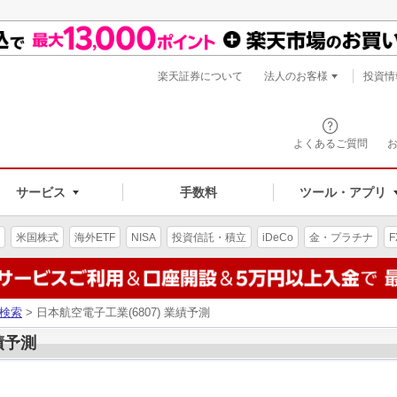
楽天証券について
法人のお客様
投資情
よくあるご質問
サービス
手数料
ツール・アプリ
米国株式
海外ETF
NISA
投資信託・積立
iDeCo
金・プラチナ
F
検索
> 日本航空電子工業(6807) 業績予測
績予測