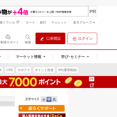
PR
報トウシル
カード
銀行
ウォレット
楽天グループ
口座開設
ログイン
お客様サポート
検索
マーケット情報
学び･セミナー
X
CFD
ロボアド
ポイント投資
IFA(運用相談)