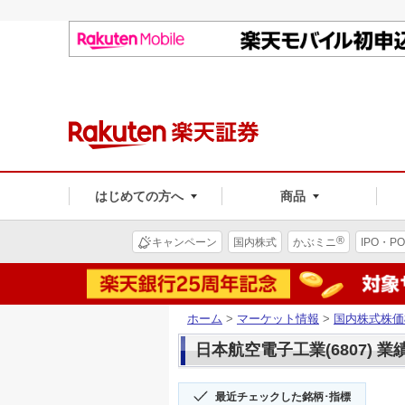
はじめての方へ
商品
®
キャンペーン
国内株式
かぶミニ
IPO・PO
ホーム
>
マーケット情報
>
国内株式株価
日本航空電子工業(6807) 業
最近チェックした銘柄･指標