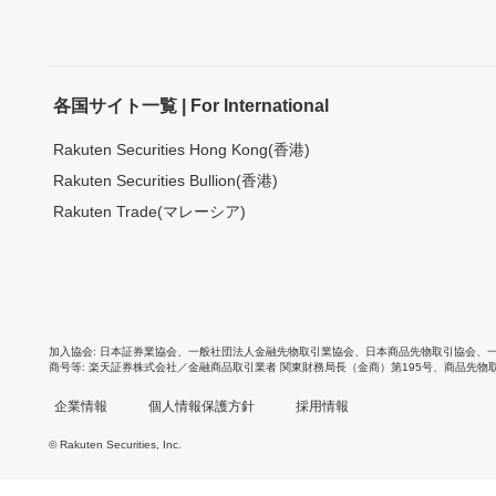
各国サイト一覧 | For International
Rakuten Securities Hong Kong(香港)
Rakuten Securities Bullion(香港)
Rakuten Trade(マレーシア)
加入協会
日本証券業協会
、
一般社団法人金融先物取引業協会
、
日本商品先物取引協会
、
商号等
楽天証券株式会社／金融商品取引業者 関東財務局長（金商）第195号、商品先物
企業情報
個人情報保護方針
採用情報
© Rakuten Securities, Inc.