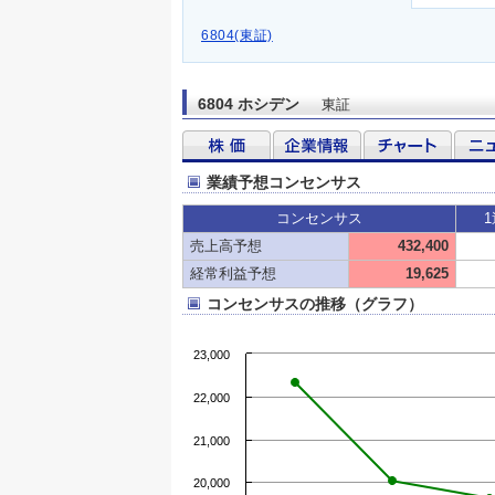
6804(東証)
6804 ホシデン
東証