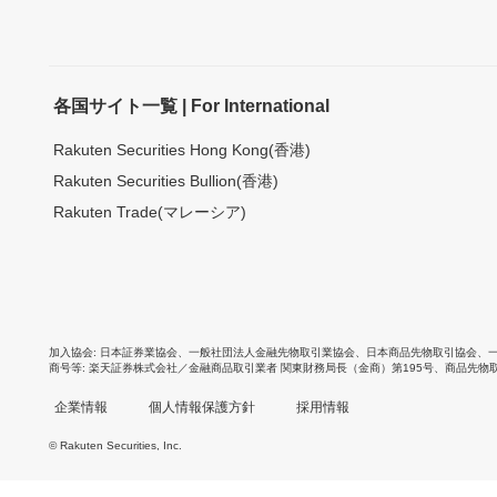
各国サイト一覧 | For International
Rakuten Securities Hong Kong(香港)
Rakuten Securities Bullion(香港)
Rakuten Trade(マレーシア)
加入協会
日本証券業協会
、
一般社団法人金融先物取引業協会
、
日本商品先物取引協会
、
商号等
楽天証券株式会社／金融商品取引業者 関東財務局長（金商）第195号、商品先物
企業情報
個人情報保護方針
採用情報
© Rakuten Securities, Inc.