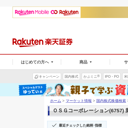
はじめての方へ
商品
®
キャンペーン
国内株式
かぶミニ
IPO・PO
米
ホーム
>
マーケット情報
>
国内株式株価検索
ＯＳＧコーポレーション(6757)
最近チェックした銘柄･指標