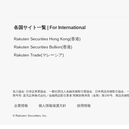
各国サイト一覧 | For International
Rakuten Securities Hong Kong(香港)
Rakuten Securities Bullion(香港)
Rakuten Trade(マレーシア)
加入協会
日本証券業協会
、
一般社団法人金融先物取引業協会
、
日本商品先物取引協会
、
商号等
楽天証券株式会社／金融商品取引業者 関東財務局長（金商）第195号、商品先物
企業情報
個人情報保護方針
採用情報
© Rakuten Securities, Inc.