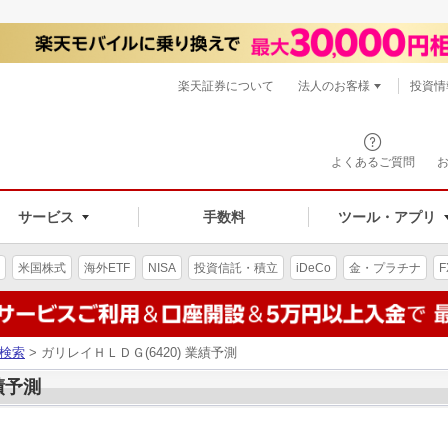
楽天証券について
法人のお客様
投資情
よくあるご質問
サービス
手数料
ツール・アプリ
米国株式
海外ETF
NISA
投資信託・積立
iDeCo
金・プラチナ
F
検索
> ガリレイＨＬＤＧ(6420) 業績予測
績予測