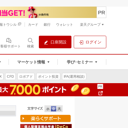
PR
報トウシル
カード
銀行
ウォレット
楽天グループ
口座開設
ログイン
お客様サポート
検索
マーケット情報
学び･セミナー
X
CFD
ロボアド
ポイント投資
IFA(運用相談)