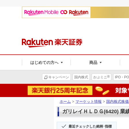
はじめての方へ
商品
®
キャンペーン
国内株式
かぶミニ
IPO・PO
ホーム
>
マーケット情報
>
国内株式株価
ガリレイＨＬＤＧ(6420) 業
最近チェックした銘柄･指標