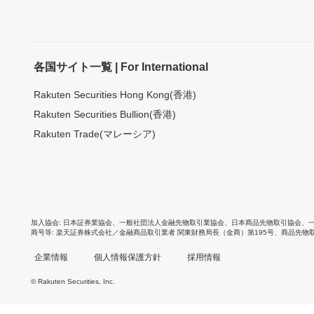
各国サイト一覧 | For International
Rakuten Securities Hong Kong(香港)
Rakuten Securities Bullion(香港)
Rakuten Trade(マレーシア)
加入協会
日本証券業協会
、
一般社団法人金融先物取引業協会
、
日本商品先物取引協会
、
商号等
楽天証券株式会社／金融商品取引業者 関東財務局長（金商）第195号、商品先物
企業情報
個人情報保護方針
採用情報
© Rakuten Securities, Inc.