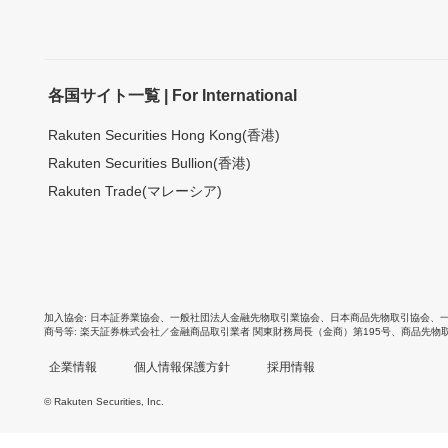
各国サイト一覧 | For International
Rakuten Securities Hong Kong(香港)
Rakuten Securities Bullion(香港)
Rakuten Trade(マレーシア)
加入協会
日本証券業協会
、
一般社団法人金融先物取引業協会
、
日本商品先物取引協会
、
商号等
楽天証券株式会社／金融商品取引業者 関東財務局長（金商）第195号、商品先物
企業情報
個人情報保護方針
採用情報
© Rakuten Securities, Inc.