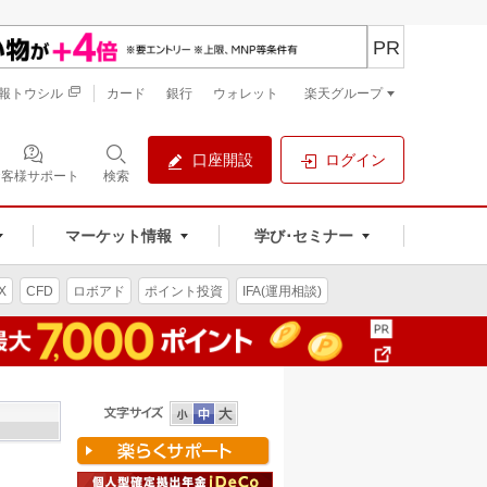
PR
報トウシル
カード
銀行
ウォレット
楽天グループ
口座開設
ログイン
お客様サポート
検索
マーケット情報
学び･セミナー
X
CFD
ロボアド
ポイント投資
IFA(運用相談)