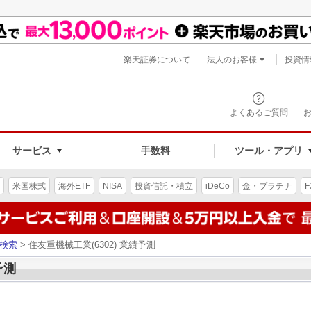
楽天証券について
法人のお客様
投資情
よくあるご質問
サービス
手数料
ツール・アプリ
米国株式
海外ETF
NISA
投資信託・積立
iDeCo
金・プラチナ
F
検索
> 住友重機械工業(6302) 業績予測
予測