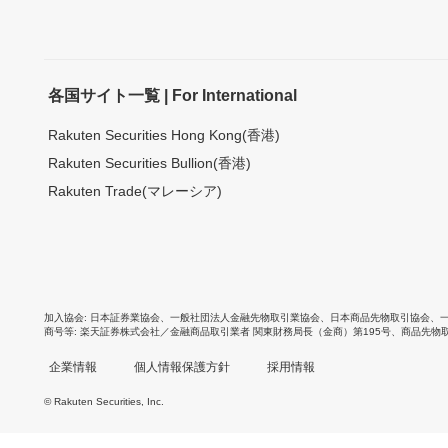
各国サイト一覧 | For International
Rakuten Securities Hong Kong(香港)
Rakuten Securities Bullion(香港)
Rakuten Trade(マレーシア)
加入協会
日本証券業協会
、
一般社団法人金融先物取引業協会
、
日本商品先物取引協会
、
商号等
楽天証券株式会社／金融商品取引業者 関東財務局長（金商）第195号、商品先物
企業情報
個人情報保護方針
採用情報
© Rakuten Securities, Inc.