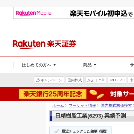
はじめての方へ
商品
®
キャンペーン
国内株式
かぶミニ
IPO・PO
米
ホーム
>
マーケット情報
>
国内株式株価検索
日精樹脂工業(6293) 業績予測
最近チェックした銘柄･指標