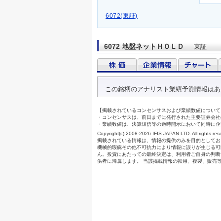
6072(東証)
6072 地盤ネットＨＯＬＤ
東証