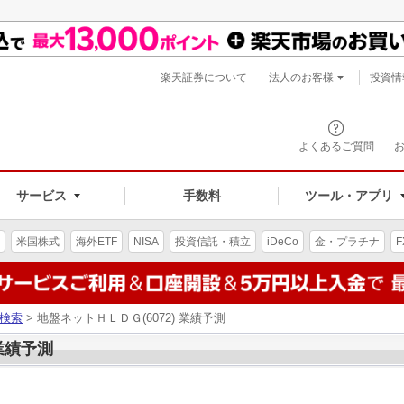
楽天証券について
法人のお客様
投資情
よくあるご質問
サービス
手数料
ツール・アプリ
米国株式
海外ETF
NISA
投資信託・積立
iDeCo
金・プラチナ
F
検索
> 地盤ネットＨＬＤＧ(6072) 業績予測
 業績予測