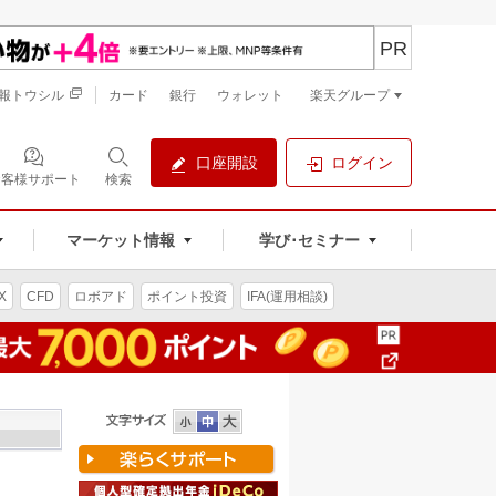
PR
報トウシル
カード
銀行
ウォレット
楽天グループ
口座開設
ログイン
お客様サポート
検索
マーケット情報
学び･セミナー
X
CFD
ロボアド
ポイント投資
IFA(運用相談)