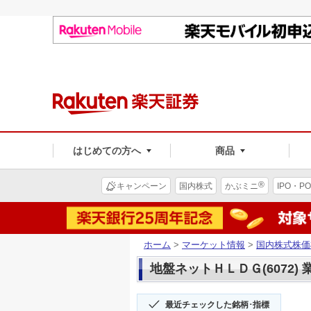
はじめての方へ
商品
®
キャンペーン
国内株式
かぶミニ
IPO・PO
ホーム
>
マーケット情報
>
国内株式株価
地盤ネットＨＬＤＧ(6072)
最近チェックした銘柄･指標