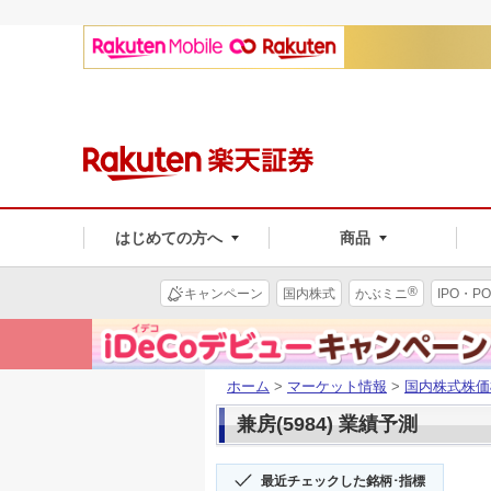
はじめての方へ
商品
®
キャンペーン
国内株式
かぶミニ
IPO・PO
ホーム
>
マーケット情報
>
国内株式株価
兼房(5984) 業績予測
最近チェックした銘柄･指標