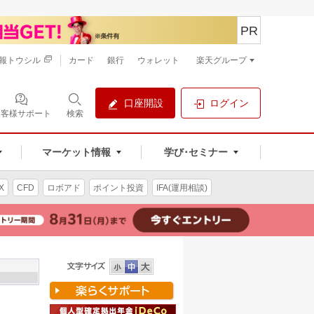
PR
報トウシル
カード
銀行
ウォレット
楽天グループ
口座開設
ログイン
お客様サポート
検索
マーケット情報
学び･セミナー
X
CFD
ロボアド
ポイント投資
IFA(運用相談)