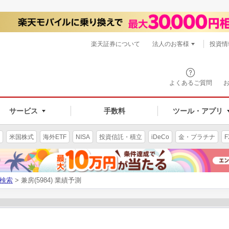
楽天証券について
法人のお客様
投資情
よくあるご質問
サービス
手数料
ツール・アプリ
米国株式
海外ETF
NISA
投資信託・積立
iDeCo
金・プラチナ
F
検索
> 兼房(5984) 業績予測