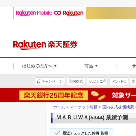
はじめての方へ
商品
®
キャンペーン
国内株式
かぶミニ
IPO・PO
米
ホーム
>
マーケット情報
>
国内株式株価検索
ＭＡＲＵＷＡ(5344) 業績予測
最近チェックした銘柄･指標