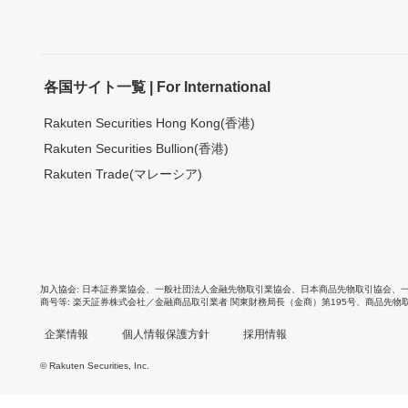
各国サイト一覧 | For International
Rakuten Securities Hong Kong(香港)
Rakuten Securities Bullion(香港)
Rakuten Trade(マレーシア)
加入協会
日本証券業協会
、
一般社団法人金融先物取引業協会
、
日本商品先物取引協会
、
商号等
楽天証券株式会社／金融商品取引業者 関東財務局長（金商）第195号、商品先物
企業情報
個人情報保護方針
採用情報
© Rakuten Securities, Inc.