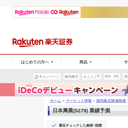
はじめての方へ
商品
®
キャンペーン
国内株式
かぶミニ
IPO・PO
米
ホーム
>
マーケット情報
>
国内株式株価検索
日本興業(5279) 業績予測
最近チェックした銘柄･指標