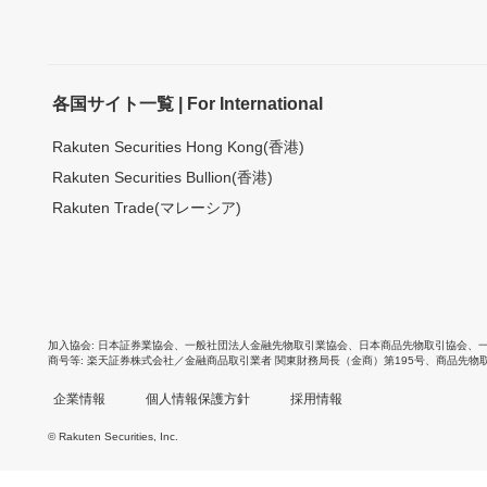
各国サイト一覧 | For International
Rakuten Securities Hong Kong(香港)
Rakuten Securities Bullion(香港)
Rakuten Trade(マレーシア)
加入協会
日本証券業協会
、
一般社団法人金融先物取引業協会
、
日本商品先物取引協会
、
商号等
楽天証券株式会社／金融商品取引業者 関東財務局長（金商）第195号、商品先物
企業情報
個人情報保護方針
採用情報
© Rakuten Securities, Inc.