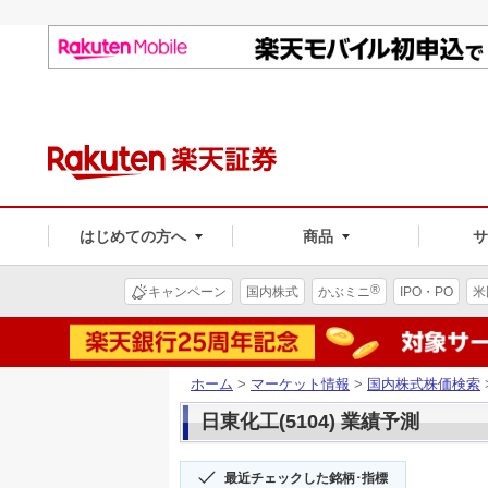
はじめての方へ
商品
®
キャンペーン
国内株式
かぶミニ
IPO・PO
米
ホーム
>
マーケット情報
>
国内株式株価検索
日東化工(5104) 業績予測
最近チェックした銘柄･指標