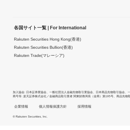
各国サイト一覧 | For International
Rakuten Securities Hong Kong(香港)
Rakuten Securities Bullion(香港)
Rakuten Trade(マレーシア)
加入協会
日本証券業協会
、
一般社団法人金融先物取引業協会
、
日本商品先物取引協会
、
商号等
楽天証券株式会社／金融商品取引業者 関東財務局長（金商）第195号、商品先物
企業情報
個人情報保護方針
採用情報
© Rakuten Securities, Inc.