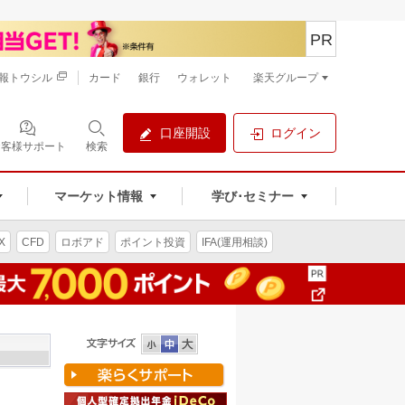
PR
報トウシル
カード
銀行
ウォレット
楽天グループ
口座開設
ログイン
お客様サポート
検索
マーケット情報
学び･セミナー
X
CFD
ロボアド
ポイント投資
IFA(運用相談)