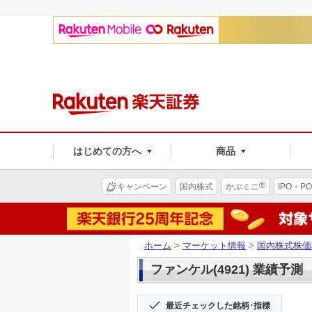
はじめての方へ
商品
®
キャンペーン
国内株式
かぶミニ
IPO・PO
ホーム
>
マーケット情報
>
国内株式株価
ファンケル(4921) 業績予測
最近チェックした銘柄･指標