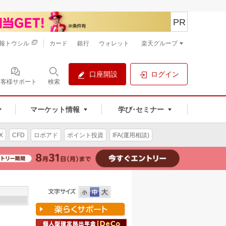
PR
報トウシル
カード
銀行
ウォレット
楽天グループ
口座開設
ログイン
お客様サポート
検索
マーケット情報
学び･セミナー
X
CFD
ロボアド
ポイント投資
IFA(運用相談)