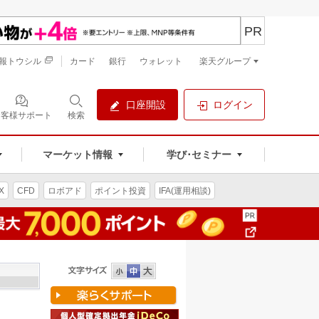
PR
報トウシル
カード
銀行
ウォレット
楽天グループ
口座開設
ログイン
お客様サポート
検索
マーケット情報
学び･セミナー
X
CFD
ロボアド
ポイント投資
IFA(運用相談)