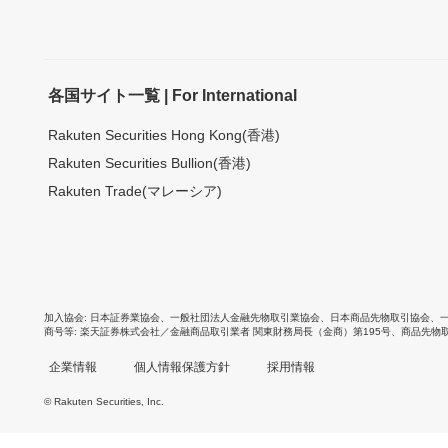
各国サイト一覧 | For International
Rakuten Securities Hong Kong(香港)
Rakuten Securities Bullion(香港)
Rakuten Trade(マレーシア)
加入協会
日本証券業協会
、
一般社団法人金融先物取引業協会
、
日本商品先物取引協会
、
商号等
楽天証券株式会社／金融商品取引業者 関東財務局長（金商）第195号、商品先物
企業情報
個人情報保護方針
採用情報
© Rakuten Securities, Inc.