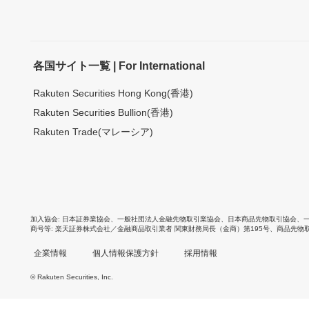
各国サイト一覧 | For International
Rakuten Securities Hong Kong(香港)
Rakuten Securities Bullion(香港)
Rakuten Trade(マレーシア)
加入協会
日本証券業協会
、
一般社団法人金融先物取引業協会
、
日本商品先物取引協会
、
商号等
楽天証券株式会社／金融商品取引業者 関東財務局長（金商）第195号、商品先物
企業情報
個人情報保護方針
採用情報
© Rakuten Securities, Inc.