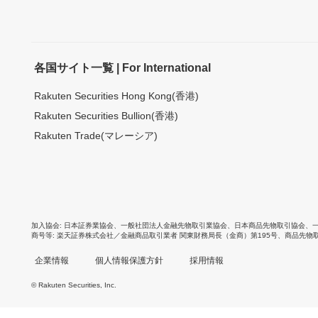
各国サイト一覧 | For International
Rakuten Securities Hong Kong(香港)
Rakuten Securities Bullion(香港)
Rakuten Trade(マレーシア)
加入協会
日本証券業協会
、
一般社団法人金融先物取引業協会
、
日本商品先物取引協会
、
商号等
楽天証券株式会社／金融商品取引業者 関東財務局長（金商）第195号、商品先物
企業情報
個人情報保護方針
採用情報
© Rakuten Securities, Inc.