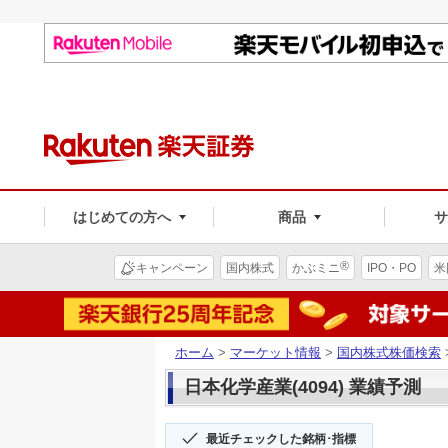
はじめての方へ
商品
®
キャンペーン
国内株式
かぶミニ
IPO・PO
米
ホーム
>
マーケット情報
>
国内株式株価検索
日本化学産業(4094) 業績予測
最近チェックした銘柄･指標