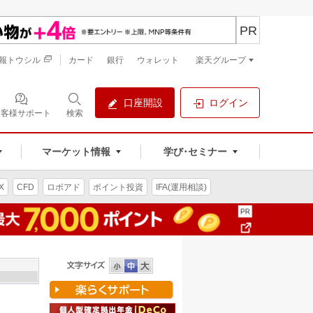
PR
報トウシル
カード
銀行
ウォレット
楽天グループ
口座開設
ログイン
お客様サポート
検索
マーケット情報
学び･セミナー
X
CFD
ロボアド
ポイント投資
IFA(運用相談)