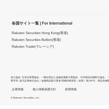
各国サイト一覧 | For International
Rakuten Securities Hong Kong(香港)
Rakuten Securities Bullion(香港)
Rakuten Trade(マレーシア)
加入協会
日本証券業協会
、
一般社団法人金融先物取引業協会
、
日本商品先物取引協会
、
商号等
楽天証券株式会社／金融商品取引業者 関東財務局長（金商）第195号、商品先物
企業情報
個人情報保護方針
採用情報
© Rakuten Securities, Inc.