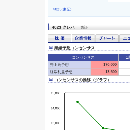
4023(東証)
4023 クレハ
東証