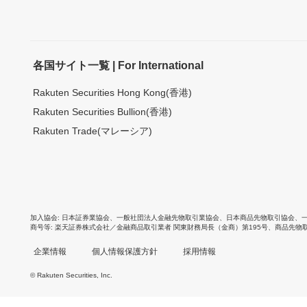
各国サイト一覧 | For International
Rakuten Securities Hong Kong(香港)
Rakuten Securities Bullion(香港)
Rakuten Trade(マレーシア)
加入協会
日本証券業協会
、
一般社団法人金融先物取引業協会
、
日本商品先物取引協会
、
商号等
楽天証券株式会社／金融商品取引業者 関東財務局長（金商）第195号、商品先物
企業情報
個人情報保護方針
採用情報
© Rakuten Securities, Inc.