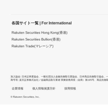
各国サイト一覧 | For International
Rakuten Securities Hong Kong(香港)
Rakuten Securities Bullion(香港)
Rakuten Trade(マレーシア)
加入協会
日本証券業協会
、
一般社団法人金融先物取引業協会
、
日本商品先物取引協会
、
商号等
楽天証券株式会社／金融商品取引業者 関東財務局長（金商）第195号、商品先物
企業情報
個人情報保護方針
採用情報
© Rakuten Securities, Inc.